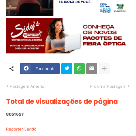
Facebook
Postagem Anterior
Próxima Postagem
Total de visualizações de página
8
0
5
1
6
5
7
Repórter Seridó