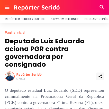
Repórter Seridó
REPÓRTER SERIDÓ YOUTUBE
SIDY'S TV INTERNET
PODCAST REPÓRT
Página inicial
Deputado Luiz Eduardo
aciona PGR contra
governadora por
consignado
Repórter Seridó
07:03
O deputado estadual Luiz Eduardo (SDD) representou
criminalmente na Procuradoria Geral da República
(PGR) contra a governadora Fátima Bezerra (PT), o ex-
secretário estadual do Planejamento e das Finanças,