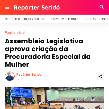
Repórter Seridó
REPÓRTER SERIDÓ YOUTUBE
SIDY'S TV INTERNET
PODCAST REPÓRT
Página inicial
Assembleia Legislativa
aprova criação da
Procuradoria Especial da
Mulher
Repórter Seridó
17:34