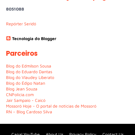
8
0
5
1
0
8
8
Repórter Seridó
Tecnologia do Blogger
Parceiros
Blog do Edmilson Sousa
Blog do Eduardo Dantas
Blog do Vlaudey Liberato
Blog do Édipo Natan
Blog Jean Souza
CNPolícia.com
Jair Sampaio - Caicó
Mossoró Hoje - O portal de notícias de Mossoró
RN – Blog Cardoso Silva
Canal YouTube
About Us
Privacy Policy
Contact Us