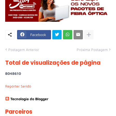
Facebook
Postagem Anterior
Próxima Postagem
Total de visualizações de página
8
0
4
8
6
1
0
Repórter Seridó
Tecnologia do Blogger
Parceiros