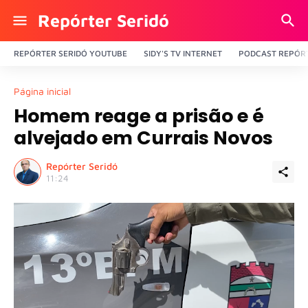
Repórter Seridó
REPÓRTER SERIDÓ YOUTUBE
SIDY'S TV INTERNET
PODCAST REPÓRT
Página inicial
Homem reage a prisão e é
alvejado em Currais Novos
Repórter Seridó
11:24