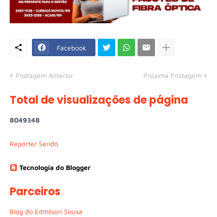
Facebook
Postagem Anterior
Próxima Postagem
Total de visualizações de página
8
0
4
9
3
4
8
Repórter Seridó
Tecnologia do Blogger
Parceiros
Blog do Edmilson Sousa