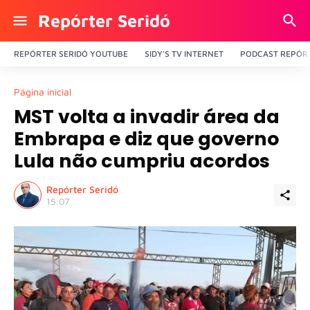
Repórter Seridó
REPÓRTER SERIDÓ YOUTUBE
SIDY'S TV INTERNET
PODCAST REPÓRT
Página inicial
MST volta a invadir área da
Embrapa e diz que governo
Lula não cumpriu acordos
Repórter Seridó
15:07