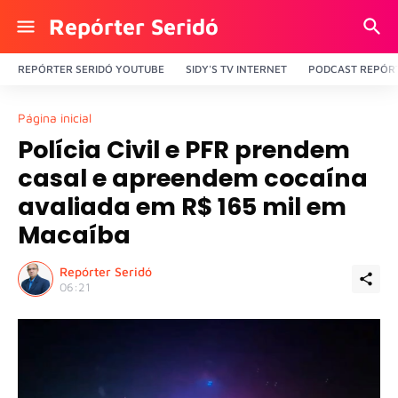
Repórter Seridó
REPÓRTER SERIDÓ YOUTUBE
SIDY'S TV INTERNET
PODCAST REPÓRT
Página inicial
Polícia Civil e PFR prendem
casal e apreendem cocaína
avaliada em R$ 165 mil em
Macaíba
Repórter Seridó
06:21