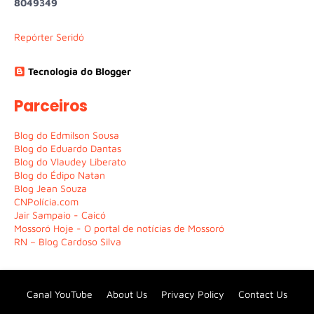
8
0
4
9
3
4
9
Repórter Seridó
Tecnologia do Blogger
Parceiros
Blog do Edmilson Sousa
Blog do Eduardo Dantas
Blog do Vlaudey Liberato
Blog do Édipo Natan
Blog Jean Souza
CNPolícia.com
Jair Sampaio - Caicó
Mossoró Hoje - O portal de notícias de Mossoró
RN – Blog Cardoso Silva
Canal YouTube
About Us
Privacy Policy
Contact Us