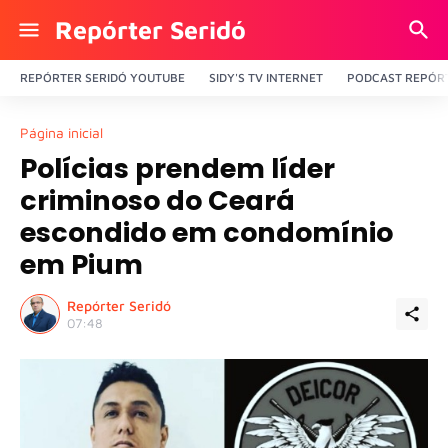
Repórter Seridó
REPÓRTER SERIDÓ YOUTUBE
SIDY'S TV INTERNET
PODCAST REPÓRT
Página inicial
Polícias prendem líder
criminoso do Ceará
escondido em condomínio
em Pium
Repórter Seridó
07:48