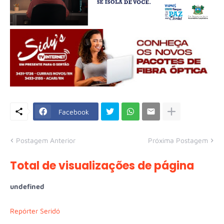
Facebook
Postagem Anterior
Próxima Postagem
Total de visualizações de página
u
n
d
e
f
n
e
d
Repórter Seridó