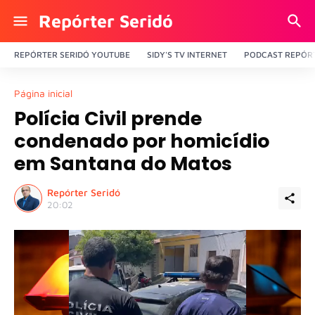
Repórter Seridó
REPÓRTER SERIDÓ YOUTUBE
SIDY'S TV INTERNET
PODCAST REPÓRT
Página inicial
Polícia Civil prende
condenado por homicídio
em Santana do Matos
Repórter Seridó
20:02