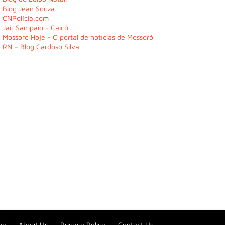
Blog Jean Souza
CNPolícia.com
Jair Sampaio - Caicó
Mossoró Hoje - O portal de notícias de Mossoró
RN – Blog Cardoso Silva
be
About Us
Privacy Policy
Contact Us