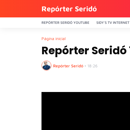
Repórter Seridó
REPÓRTER SERIDÓ YOUTUBE
SIDY'S TV INTERNET
Página inicial
Repórter Seridó
Repórter Seridó
•
18:26