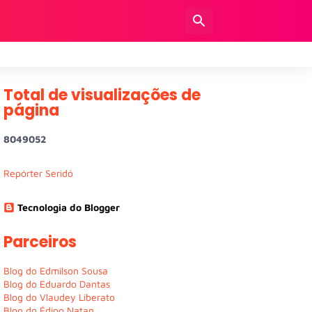
Total de visualizações de
página
8
0
4
9
0
5
2
Repórter Seridó
Tecnologia do Blogger
Parceiros
Blog do Edmilson Sousa
Blog do Eduardo Dantas
Blog do Vlaudey Liberato
Blog do Édipo Natan