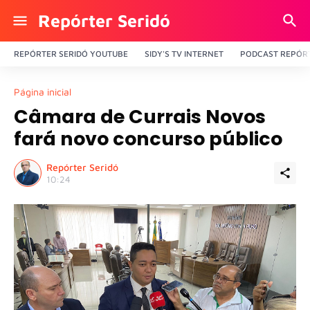
Repórter Seridó
REPÓRTER SERIDÓ YOUTUBE
SIDY'S TV INTERNET
PODCAST REPÓRT
Página inicial
Câmara de Currais Novos
fará novo concurso público
Repórter Seridó
10:24