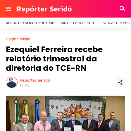
Repórter Seridó
REPÓRTER SERIDÓ YOUTUBE
SIDY'S TV INTERNET
PODCAST REPÓRT
Página inicial
Ezequiel Ferreira recebe
relatório trimestral da
diretoria do TCE-RN
Repórter Seridó
11:46