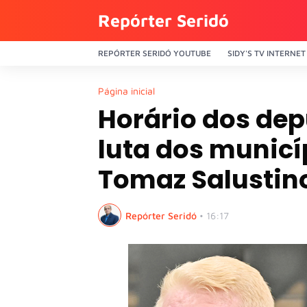
Repórter Seridó
REPÓRTER SERIDÓ YOUTUBE
SIDY'S TV INTERNET
Página inicial
Horário dos de
luta dos munic
Tomaz Salustin
Repórter Seridó
•
16:17