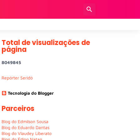
Total de visualizações de
página
8
0
4
9
8
4
5
Repórter Seridó
Tecnologia do Blogger
Parceiros
Blog do Edmilson Sousa
Blog do Eduardo Dantas
Blog do Vlaudey Liberato
Blog do Édipo Natan