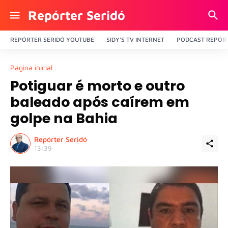
Repórter Seridó
REPÓRTER SERIDÓ YOUTUBE
SIDY'S TV INTERNET
PODCAST REPÓRT
Página inicial
Potiguar é morto e outro
baleado após caírem em
golpe na Bahia
Repórter Seridó
13:39