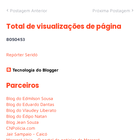
Postagem Anterior
Próxima Postagem
Total de visualizações de página
8
0
5
0
4
5
3
Repórter Seridó
Tecnologia do Blogger
Parceiros
Blog do Edmilson Sousa
Blog do Eduardo Dantas
Blog do Vlaudey Liberato
Blog do Édipo Natan
Blog Jean Souza
CNPolícia.com
Jair Sampaio - Caicó
Mossoró Hoje - O portal de notícias de Mossoró