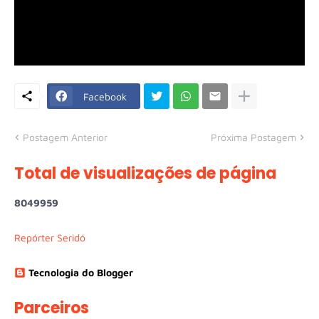
Facebook
Postagem Anterior
Próxima Postagem
Total de visualizações de página
8
0
4
9
9
5
9
Repórter Seridó
Tecnologia do Blogger
Parceiros