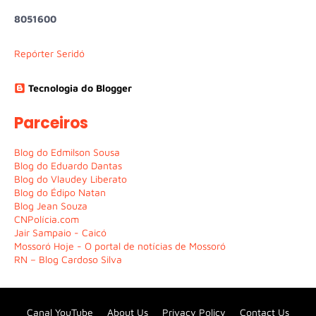
8
0
5
1
6
0
0
Repórter Seridó
Tecnologia do Blogger
Parceiros
Blog do Edmilson Sousa
Blog do Eduardo Dantas
Blog do Vlaudey Liberato
Blog do Édipo Natan
Blog Jean Souza
CNPolícia.com
Jair Sampaio - Caicó
Mossoró Hoje - O portal de notícias de Mossoró
RN – Blog Cardoso Silva
Canal YouTube
About Us
Privacy Policy
Contact Us