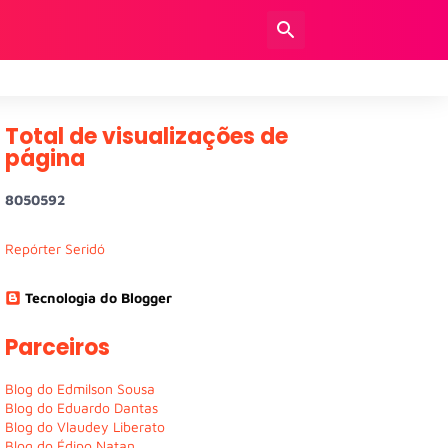
Total de visualizações de
página
8
0
5
0
5
9
2
Repórter Seridó
Tecnologia do Blogger
Parceiros
Blog do Edmilson Sousa
Blog do Eduardo Dantas
Blog do Vlaudey Liberato
Blog do Édipo Natan