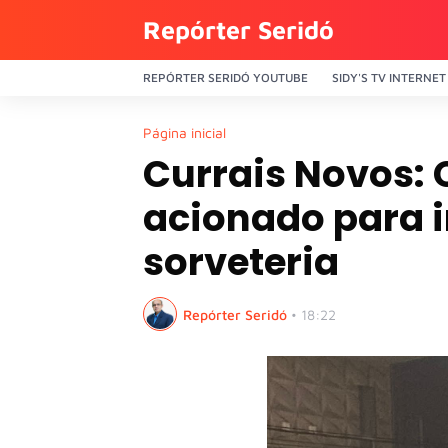
Repórter Seridó
REPÓRTER SERIDÓ YOUTUBE
SIDY'S TV INTERNET
Página inicial
Currais Novos:
acionado para 
sorveteria
Repórter Seridó
•
18:22