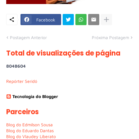
Facebook
Postagem Anterior
Próxima Postagem
Total de visualizações de página
8
0
4
8
6
0
4
Repórter Seridó
Tecnologia do Blogger
Parceiros
Blog do Edmilson Sousa
Blog do Eduardo Dantas
Blog do Vlaudey Liberato