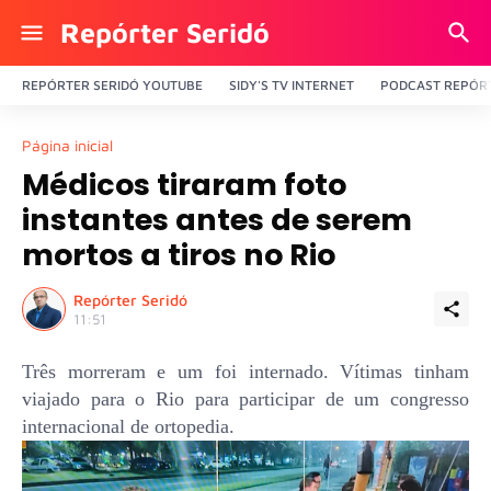
Repórter Seridó
REPÓRTER SERIDÓ YOUTUBE
SIDY'S TV INTERNET
PODCAST REPÓRT
Página inicial
Médicos tiraram foto
instantes antes de serem
mortos a tiros no Rio
Repórter Seridó
11:51
Três morreram e um foi internado. Vítimas tinham
viajado para o Rio para participar de um congresso
internacional de ortopedia.