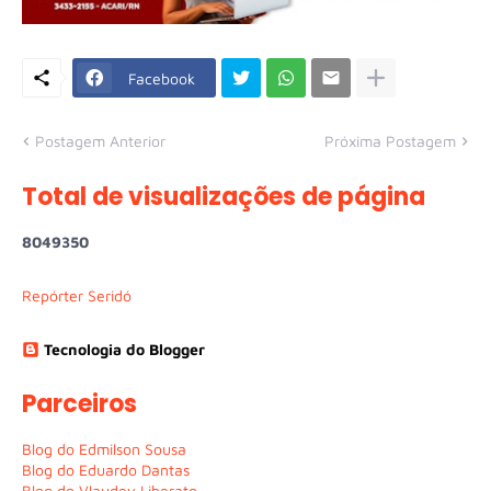
Facebook
Postagem Anterior
Próxima Postagem
Total de visualizações de página
8
0
4
9
3
5
0
Repórter Seridó
Tecnologia do Blogger
Parceiros
Blog do Edmilson Sousa
Blog do Eduardo Dantas
Blog do Vlaudey Liberato