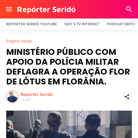
Repórter Seridó
REPÓRTER SERIDÓ YOUTUBE
SIDY'S TV INTERNET
PODCAST REPÓRT
Página inicial
MINISTÉRIO PÚBLICO COM
APOIO DA POLÍCIA MILITAR
DEFLAGRA A OPERAÇÃO FLOR
DE LÓTUS EM FLORÂNIA.
Repórter Seridó
11:47