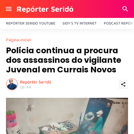
Repórter Seridó
REPÓRTER SERIDÓ YOUTUBE
SIDY'S TV INTERNET
PODCAST REPÓRT
Página inicial
Polícia continua a procura
dos assassinos do vigilante
Juvenal em Currais Novos
Repórter Seridó
06:44