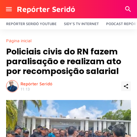
Repórter Seridó
REPÓRTER SERIDÓ YOUTUBE
SIDY'S TV INTERNET
PODCAST REPÓRT
Página inicial
Policiais civis do RN fazem
paralisação e realizam ato
por recomposição salarial
Repórter Seridó
11:13