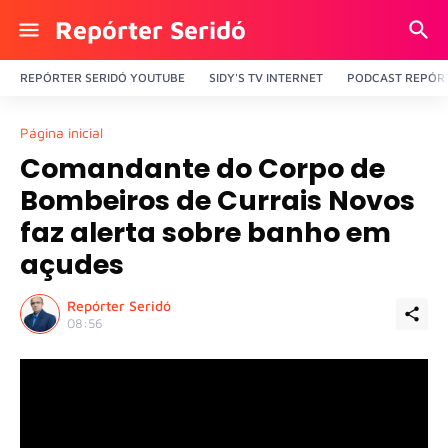
Repórter Seridó
REPÓRTER SERIDÓ YOUTUBE
SIDY'S TV INTERNET
PODCAST REPÓRT
Página inicial
Comandante do Corpo de
Bombeiros de Currais Novos
faz alerta sobre banho em
açudes
Repórter Seridó
08:56