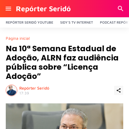
Repórter Seridó
REPÓRTER SERIDÓ YOUTUBE
SIDY'S TV INTERNET
PODCAST REPÓRT
Página inicial
Na 10ª Semana Estadual de
Adoção, ALRN faz audiência
pública sobre “Licença
Adoção”
Repórter Seridó
17:39