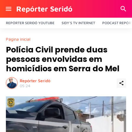
Repórter Seridó
REPÓRTER SERIDÓ YOUTUBE
SIDY'S TV INTERNET
PODCAST REPÓRT
Página inicial
Polícia Civil prende duas
pessoas envolvidas em
homicídios em Serra do Mel
Repórter Seridó
05:24