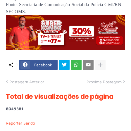
Fonte: Secretaria de Comunicação Social da Polícia Civil/RN –
SECOMS.
Facebook
Postagem Anterior
Próxima Postagem
Total de visualizações de página
8
0
4
9
3
8
1
Repórter Seridó