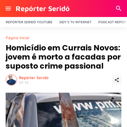
Repórter Seridó
REPÓRTER SERIDÓ YOUTUBE
SIDY'S TV INTERNET
PODCAST REPÓRT
Página inicial
Homicídio em Currais Novos:
jovem é morto a facadas por
suposto crime passional
Repórter Seridó
07:15