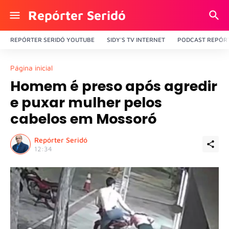
Repórter Seridó
REPÓRTER SERIDÓ YOUTUBE
SIDY'S TV INTERNET
PODCAST REPÓRT
Página inicial
Homem é preso após agredir
e puxar mulher pelos
cabelos em Mossoró
Repórter Seridó
12:34