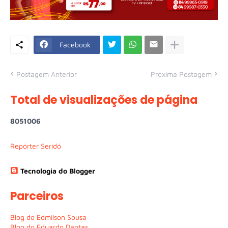
Facebook
Postagem Anterior
Próxima Postagem
Total de visualizações de página
8
0
5
1
0
0
6
Repórter Seridó
Tecnologia do Blogger
Parceiros
Blog do Edmilson Sousa
Blog do Eduardo Dantas