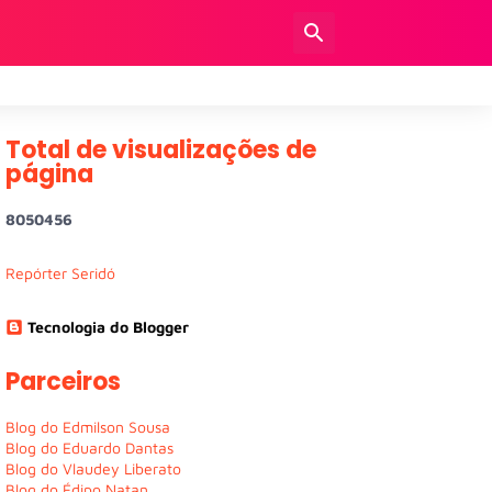
Total de visualizações de
página
8
0
5
0
4
5
6
Repórter Seridó
Tecnologia do Blogger
Parceiros
Blog do Edmilson Sousa
Blog do Eduardo Dantas
Blog do Vlaudey Liberato
Blog do Édipo Natan