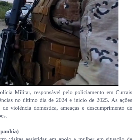
lícia Militar, responsável pelo policiamento em Currais
rências no último dia de 2024 e início de 2025. As ações
 de violência doméstica, ameaças e descumprimento de
ões.
mpanhia)
tro visitas assistidas em apoio a mulher em situação de