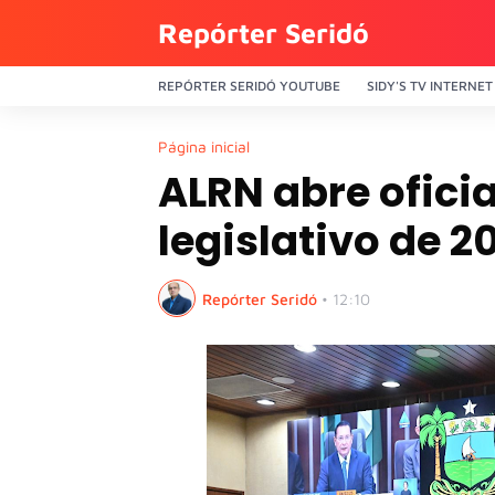
Repórter Seridó
REPÓRTER SERIDÓ YOUTUBE
SIDY'S TV INTERNET
Página inicial
ALRN abre ofici
legislativo de 2
Repórter Seridó
•
12:10