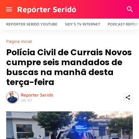
Repórter Seridó
REPÓRTER SERIDÓ YOUTUBE
SIDY'S TV INTERNET
PODCAST REPÓRT
Página inicial
Polícia Civil de Currais Novos
cumpre seis mandados de
buscas na manhã desta
terça-feira
Repórter Seridó
06:47