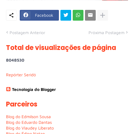
Facebook
Postagem Anterior
Próxima Postagem
Total de visualizações de página
8
0
4
8
5
3
0
Repórter Seridó
Tecnologia do Blogger
Parceiros
Blog do Edmilson Sousa
Blog do Eduardo Dantas
Blog do Vlaudey Liberato
Blog do Édipo Natan