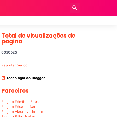
Total de visualizações de
página
8
0
5
0
5
2
5
Repórter Seridó
Tecnologia do Blogger
Parceiros
Blog do Edmilson Sousa
Blog do Eduardo Dantas
Blog do Vlaudey Liberato
Blog do Édipo Natan