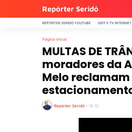
Repórter Seridó
REPÓRTER SERIDÓ YOUTUBE
SIDY'S TV INTERNET
Página inicial
MULTAS DE TRÂN
moradores da Av.
Melo reclamam 
estacionament
Repórter Seridó
•
18:10