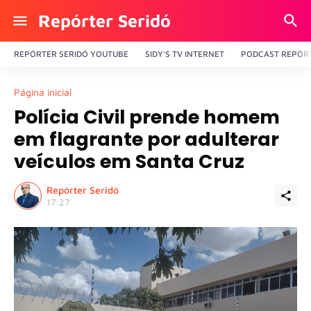
Repórter Seridó
REPÓRTER SERIDÓ YOUTUBE
SIDY'S TV INTERNET
PODCAST REPÓRT
Página inicial
Polícia Civil prende homem
em flagrante por adulterar
veículos em Santa Cruz
Repórter Seridó
17:27