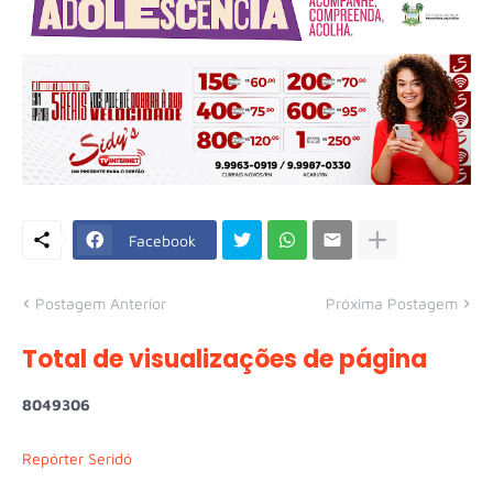
Facebook
Postagem Anterior
Próxima Postagem
Total de visualizações de página
8
0
4
9
3
0
6
Repórter Seridó