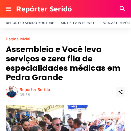
Repórter Seridó
REPÓRTER SERIDÓ YOUTUBE
SIDY'S TV INTERNET
PODCAST REPÓRT
Página inicial
Assembleia e Você leva
serviços e zera fila de
especialidades médicas em
Pedra Grande
Repórter Seridó
05:38