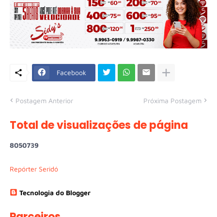
Facebook
Postagem Anterior
Próxima Postagem
Total de visualizações de página
8
0
5
0
7
3
9
Repórter Seridó
Tecnologia do Blogger
Parceiros