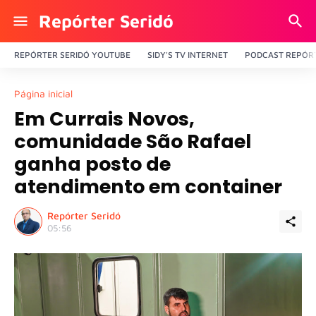
Repórter Seridó
REPÓRTER SERIDÓ YOUTUBE
SIDY'S TV INTERNET
PODCAST REPÓRT
Página inicial
Em Currais Novos,
comunidade São Rafael
ganha posto de
atendimento em container
Repórter Seridó
05:56