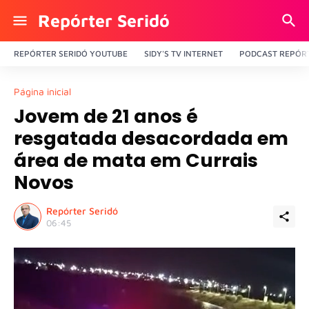
Repórter Seridó
REPÓRTER SERIDÓ YOUTUBE
SIDY'S TV INTERNET
PODCAST REPÓRT
Página inicial
Jovem de 21 anos é
resgatada desacordada em
área de mata em Currais
Novos
Repórter Seridó
06:45