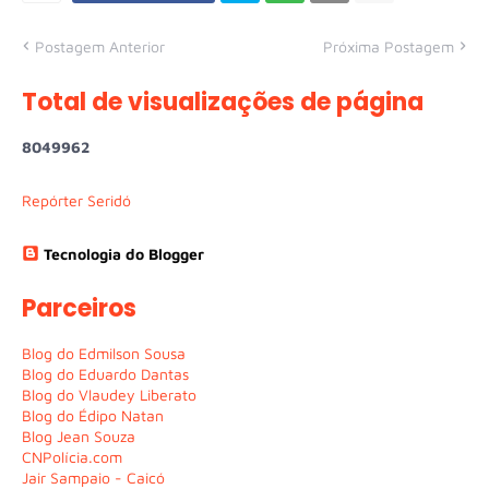
Postagem Anterior
Próxima Postagem
Total de visualizações de página
8
0
4
9
9
6
2
Repórter Seridó
Tecnologia do Blogger
Parceiros
Blog do Edmilson Sousa
Blog do Eduardo Dantas
Blog do Vlaudey Liberato
Blog do Édipo Natan
Blog Jean Souza
CNPolícia.com
Jair Sampaio - Caicó