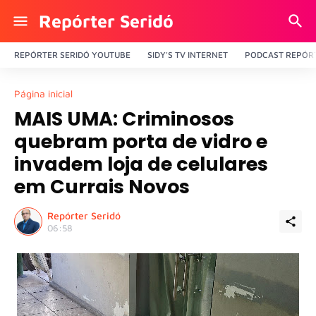
Repórter Seridó
REPÓRTER SERIDÓ YOUTUBE
SIDY'S TV INTERNET
PODCAST REPÓRT
Página inicial
MAIS UMA: Criminosos
quebram porta de vidro e
invadem loja de celulares
em Currais Novos
Repórter Seridó
06:58