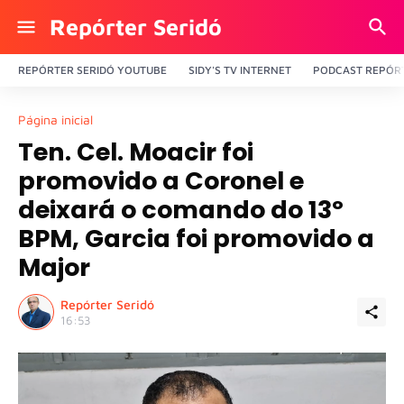
Repórter Seridó
REPÓRTER SERIDÓ YOUTUBE
SIDY'S TV INTERNET
PODCAST REPÓRT
Página inicial
Ten. Cel. Moacir foi
promovido a Coronel e
deixará o comando do 13º
BPM, Garcia foi promovido a
Major
Repórter Seridó
16:53