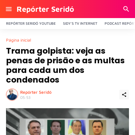
Repórter Seridó
REPÓRTER SERIDÓ YOUTUBE
SIDY'S TV INTERNET
PODCAST REPÓRT
Página inicial
Trama golpista: veja as
penas de prisão e as multas
para cada um dos
condenados
Repórter Seridó
05:53