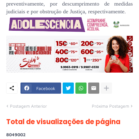
preventivamente, por descumprimento de medidas
judiciais e por obstrução de Justiça, respectivamente.
Facebook
Postagem Anterior
Próxima Postagem
Total de visualizações de página
8
0
4
9
0
0
2