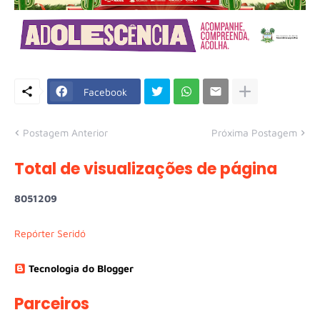
Facebook
Postagem Anterior
Próxima Postagem
Total de visualizações de página
8
0
5
1
2
0
9
Repórter Seridó
Tecnologia do Blogger
Parceiros