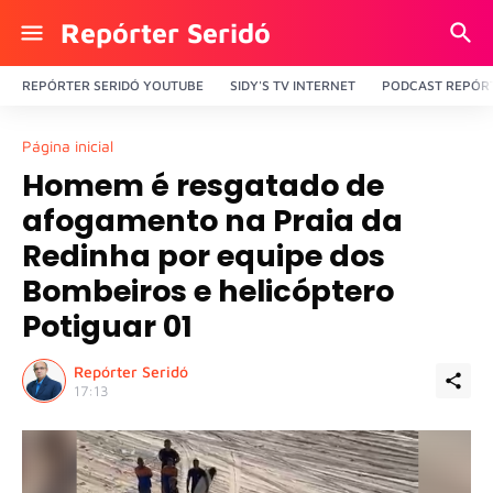
Repórter Seridó
REPÓRTER SERIDÓ YOUTUBE
SIDY'S TV INTERNET
PODCAST REPÓRT
Página inicial
Homem é resgatado de
afogamento na Praia da
Redinha por equipe dos
Bombeiros e helicóptero
Potiguar 01
Repórter Seridó
17:13