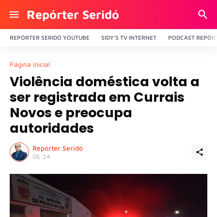
Repórter Seridó
REPÓRTER SERIDÓ YOUTUBE
SIDY'S TV INTERNET
PODCAST REPÓRT
Página inicial
Violência doméstica volta a
ser registrada em Currais
Novos e preocupa
autoridades
Repórter Seridó
06:24