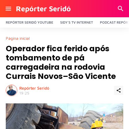
Repórter Seridó
REPÓRTER SERIDÓ YOUTUBE
SIDY'S TV INTERNET
PODCAST REPÓRT
Página inicial
Operador fica ferido após
tombamento de pá
carregadeira na rodovia
Currais Novos–São Vicente
Repórter Seridó
19:25