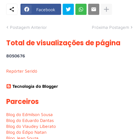
Facebook
Postagem Anterior
Próxima Postagem
Total de visualizações de página
8
0
5
0
6
7
6
Repórter Seridó
Tecnologia do Blogger
Parceiros
Blog do Edmilson Sousa
Blog do Eduardo Dantas
Blog do Vlaudey Liberato
Blog do Édipo Natan
Blog Jean Souza