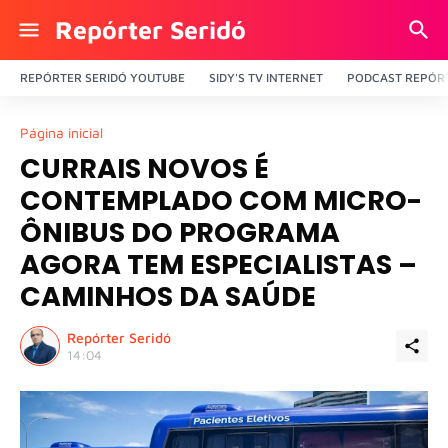
Repórter Seridó
REPÓRTER SERIDÓ YOUTUBE
SIDY'S TV INTERNET
PODCAST REPÓRT
Página inicial
CURRAIS NOVOS É
CONTEMPLADO COM MICRO-
ÔNIBUS DO PROGRAMA
AGORA TEM ESPECIALISTAS –
CAMINHOS DA SAÚDE
Repórter Seridó
14:04