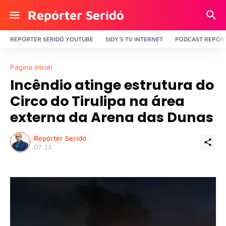
Repórter Seridó
REPÓRTER SERIDÓ YOUTUBE
SIDY'S TV INTERNET
PODCAST REPÓRT
Página inicial
Incêndio atinge estrutura do
Circo do Tirulipa na área
externa da Arena das Dunas
Repórter Seridó
07:33