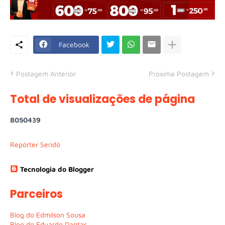
Facebook
Postagem Anterior
Próxima Postagem
Total de visualizações de página
8
0
5
0
4
3
9
Repórter Seridó
Tecnologia do Blogger
Parceiros
Blog do Edmilson Sousa
Blog do Eduardo Dantas