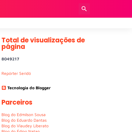
Total de visualizações de
página
8
0
4
9
2
1
7
Repórter Seridó
Tecnologia do Blogger
Parceiros
Blog do Edmilson Sousa
Blog do Eduardo Dantas
Blog do Vlaudey Liberato
Blog do Édipo Natan