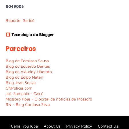
8
0
4
9
0
0
5
Repórter Seridó
Tecnologia do Blogger
Parceiros
Blog do Edmilson Sousa
Blog do Eduardo Dantas
Blog do Vlaudey Liberato
Blog do Édipo Natan
Blog Jean Souza
CNPolícia.com
Jair Sampaio - Caicó
Mossoró Hoje - O portal de notícias de Mossoró
RN – Blog Cardoso Silva
Canal YouTube
About Us
Privacy Policy
Contact Us