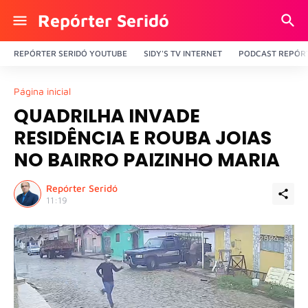
Repórter Seridó
REPÓRTER SERIDÓ YOUTUBE
SIDY'S TV INTERNET
PODCAST REPÓRT
Página inicial
QUADRILHA INVADE
RESIDÊNCIA E ROUBA JOIAS
NO BAIRRO PAIZINHO MARIA
Repórter Seridó
11:19