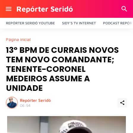
Repórter Seridó
REPÓRTER SERIDÓ YOUTUBE
SIDY'S TV INTERNET
PODCAST REPÓRT
Página inicial
13º BPM DE CURRAIS NOVOS
TEM NOVO COMANDANTE;
TENENTE-CORONEL
MEDEIROS ASSUME A
UNIDADE
Repórter Seridó
06:54