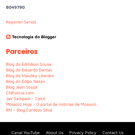
8
0
4
9
7
9
0
Repórter Seridó
Tecnologia do Blogger
Parceiros
Blog do Edmilson Sousa
Blog do Eduardo Dantas
Blog do Vlaudey Liberato
Blog do Édipo Natan
Blog Jean Souza
CNPolícia.com
Jair Sampaio - Caicó
Mossoró Hoje - O portal de notícias de Mossoró
RN – Blog Cardoso Silva
Canal YouTube
About Us
Privacy Policy
Contact Us