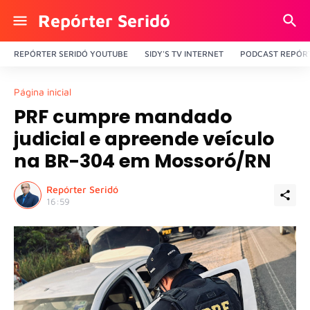
Repórter Seridó
REPÓRTER SERIDÓ YOUTUBE
SIDY'S TV INTERNET
PODCAST REPÓRT
Página inicial
PRF cumpre mandado
judicial e apreende veículo
na BR-304 em Mossoró/RN
Repórter Seridó
16:59