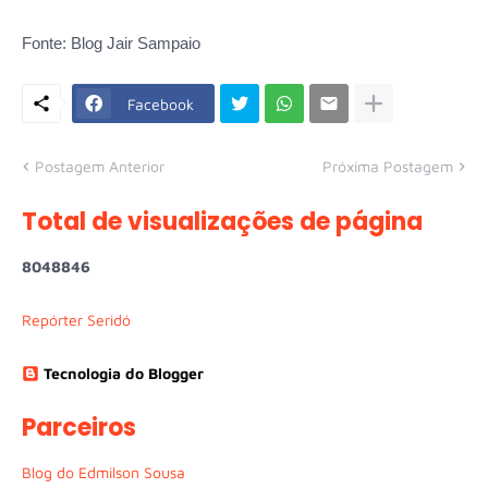
Fonte: Blog Jair Sampaio
Facebook
Postagem Anterior
Próxima Postagem
Total de visualizações de página
8
0
4
8
8
4
6
Repórter Seridó
Tecnologia do Blogger
Parceiros
Blog do Edmilson Sousa