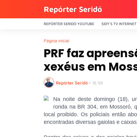
Repórter Seridó
REPÓRTER SERIDÓ YOUTUBE
SIDY'S TV INTERNET
Página inicial
PRF faz apreens
xexéus em Mos
Repórter Seridó
•
16:59
Na noite deste domingo (18), um
ronda na BR 304, em Mossoró, qu
local proibido. Os policiais então ab
encontradas diversas gaiolas e caixas