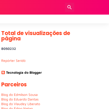
Total de visualizações de
página
8
0
5
0
2
3
2
Repórter Seridó
Tecnologia do Blogger
Parceiros
Blog do Edmilson Sousa
Blog do Eduardo Dantas
Blog do Vlaudey Liberato
Blog do Édipo Natan