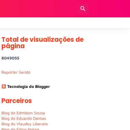
Total de visualizações de
página
8
0
4
9
0
5
5
Repórter Seridó
Tecnologia do Blogger
Parceiros
Blog do Edmilson Sousa
Blog do Eduardo Dantas
Blog do Vlaudey Liberato
Blog do Édipo Natan