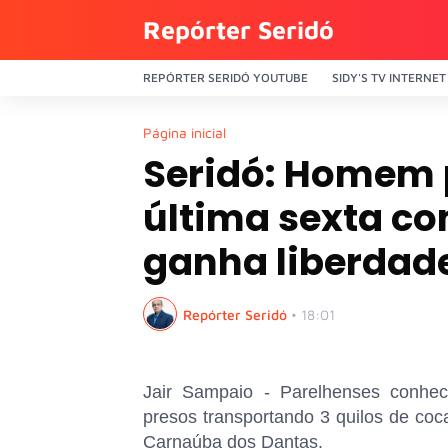
Repórter Seridó
REPÓRTER SERIDÓ YOUTUBE
SIDY'S TV INTERNET
Página inicial
Seridó: Homem 
última sexta co
ganha liberdad
Repórter Seridó
•
18:01
Jair Sampaio - Parelhenses conhec
presos transportando 3 quilos de coca
Carnaúba dos Dantas.