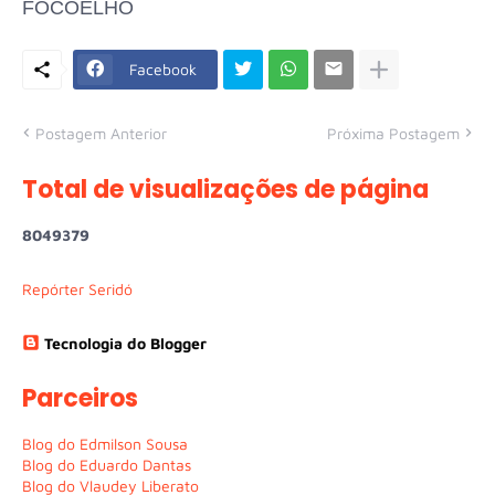
FOCOELHO
Facebook
Postagem Anterior
Próxima Postagem
Total de visualizações de página
8
0
4
9
3
7
9
Repórter Seridó
Tecnologia do Blogger
Parceiros
Blog do Edmilson Sousa
Blog do Eduardo Dantas
Blog do Vlaudey Liberato