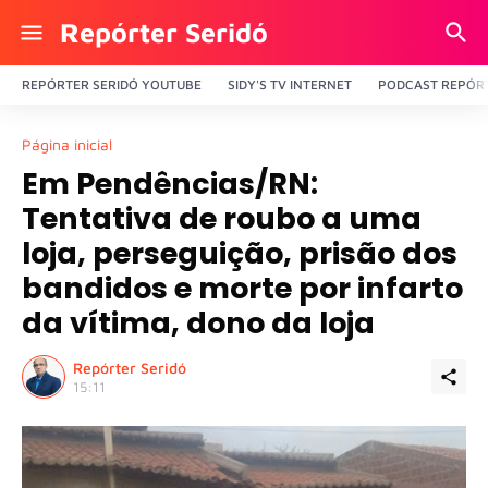
Repórter Seridó
REPÓRTER SERIDÓ YOUTUBE
SIDY'S TV INTERNET
PODCAST REPÓRT
Página inicial
Em Pendências/RN:
Tentativa de roubo a uma
loja, perseguição, prisão dos
bandidos e morte por infarto
da vítima, dono da loja
Repórter Seridó
15:11