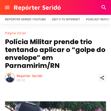
Repórter Seridó
REPÓRTER SERIDÓ YOUTUBE
SIDY'S TV INTERNET
PODCAST REPÓRT
Página inicial
Polícia Militar prende trio
tentando aplicar o “golpe do
envelope” em
Parnamirim/RN
Repórter Seridó
05:52