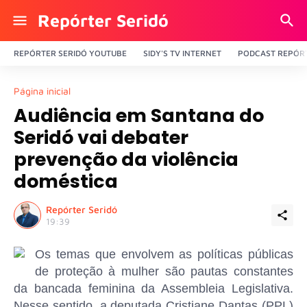
Repórter Seridó
REPÓRTER SERIDÓ YOUTUBE
SIDY'S TV INTERNET
PODCAST REPÓRT
Página inicial
Audiência em Santana do
Seridó vai debater
prevenção da violência
doméstica
Repórter Seridó
19:39
Os temas que envolvem as políticas públicas
de proteção à mulher são pautas constantes
da bancada feminina da Assembleia Legislativa.
Nesse sentido, a deputada Cristiane Dantas (PPL)